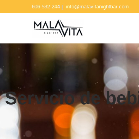
606 532 244
|
info@malavitanightbar.com
Saltar
al
contenido
Servicio de beb