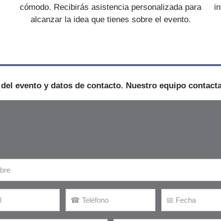
cómodo. Recibirás asistencia personalizada para
i
alcanzar la idea que tienes sobre el evento.
s del evento y datos de contacto. Nuestro equipo contact
T
F
e
e
l
c