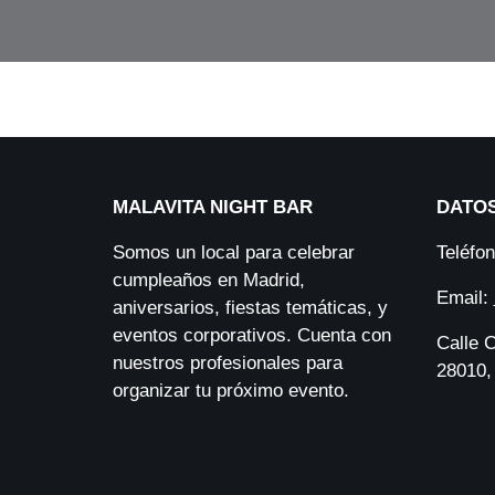
g
a
l
(
O
b
l
i
MALAVITA NIGHT BAR
DATO
g
Somos un local para celebrar
Teléfo
a
cumpleaños en Madrid,
t
Email:
aniversarios, fiestas temáticas, y
o
eventos corporativos. Cuenta con
Calle 
r
nuestros profesionales para
28010,
i
organizar tu próximo evento.
o
)