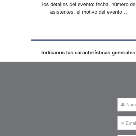
los detalles del evento: fecha, número de
asistentes, el motivo del evento…
Indícanos las características generale
N
o
m
E
b
m
r
a