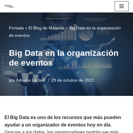
Saltar
al
Portada
»
El Blog de Malavita
»
Big Data en la organización
contenido
de eventos
Big Data en la organización
de eventos
por
Adriana Leclerc
29 de octubre de 2021
El Big Data es uno de los recursos que más pueden
ayudar a un organizador de eventos hoy en día
.
Gracias a los datos, los organizadores podrán ser más