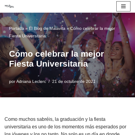
Saltar
al
Portada
»
El Blog de Malavita
»
Cómo celebrar la mejor
contenido
Fiesta Universitaria
Cómo celebrar la mejor
Fiesta Universitaria
por
Adriana Leclerc
21 de octubre de 2021
Como muchos sabréis, la graduación y la fiesta
universitaria es uno de los momentos más esperados por
los jóvenes y los no tanto. No solo es un día en donde