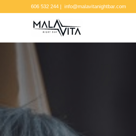
606 532 244
|
info@malavitanightbar.com
Saltar
al
contenido