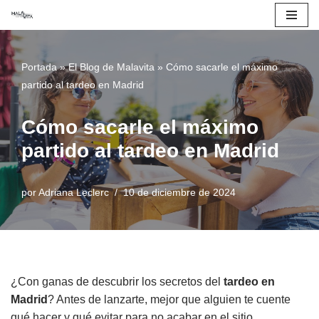
Saltar
al
Portada
»
El Blog de Malavita
»
Cómo sacarle el máximo
contenido
partido al tardeo en Madrid
Cómo sacarle el máximo
partido al tardeo en Madrid
por
Adriana Leclerc
10 de diciembre de 2024
¿Con ganas de descubrir los secretos del
tardeo en
Madrid
? Antes de lanzarte, mejor que alguien te cuente
qué hacer y qué evitar para no acabar en el sitio